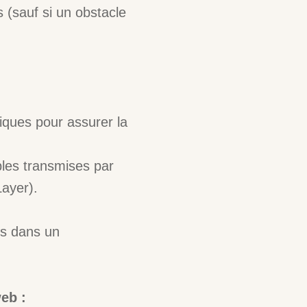
s (sauf si un obstacle
iques pour assurer la
bles transmises par
Layer).
és dans un
eb :